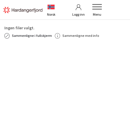
Betingelser
Kontakt oss
Norsk
Logg inn
Menu
Ingen filer valgt.
Sammenligne i fullskjerm
Sammenligne med info